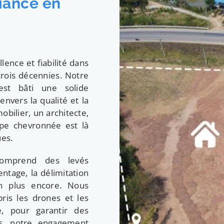
iance en
ence et fiabilité dans
rois décennies. Notre
est bâti une solide
nvers la qualité et la
bilier, un architecte,
ipe chevronnée est là
ues.
omprend des levés
ntage, la délimitation
en plus encore. Nous
pris les drones et les
e, pour garantir des
us, notre engagement