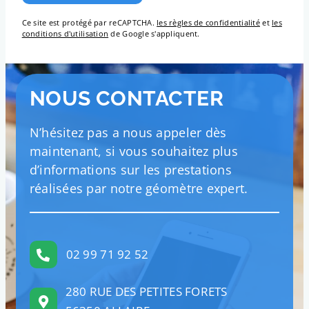
Ce site est protégé par reCAPTCHA.
les règles de confidentialité
et
les
conditions d'utilisation
de Google s'appliquent.
NOUS CONTACTER
N’hésitez pas a nous appeler dès
maintenant, si vous souhaitez plus
d’informations sur les prestations
réalisées par notre géomètre expert.
02 99 71 92 52
280 RUE DES PETITES FORETS