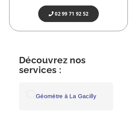
02 99 71 92 52
Découvrez nos
services :
Géomètre à La Gacilly
Gé